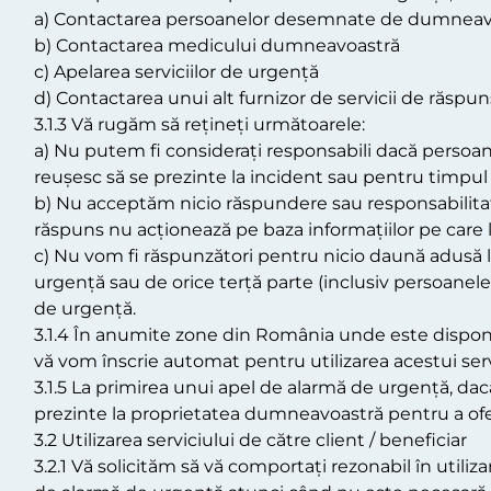
a) Contactarea persoanelor desemnate de dumneavo
b) Contactarea medicului dumneavoastră
c) Apelarea serviciilor de urgență
d) Contactarea unui alt furnizor de servicii de răspun
3.1.3 Vă rugăm să rețineți următoarele:
a) Nu putem fi considerați responsabili dacă persoa
reușesc să se prezinte la incident sau pentru timpul p
b) Nu acceptăm nicio răspundere sau responsabilitat
răspuns nu acționează pe baza informațiilor pe care 
c) Nu vom fi răspunzători pentru nicio daună adusă lo
urgență sau de orice terță parte (inclusiv persoanel
de urgență.
3.1.4 În anumite zone din România unde este disponib
vă vom înscrie automat pentru utilizarea acestui serv
3.1.5 La primirea unui apel de alarmă de urgență, dac
prezinte la proprietatea dumneavoastră pentru a ofer
3.2 Utilizarea serviciului de către client / beneficiar
3.2.1 Vă solicităm să vă comportați rezonabil în utili