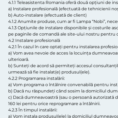
4.1.1 Teleasistenta Romania oferă două opțiuni de in
a) Instalare profesională (efectuată de tehnicienii noș
b) Auto-instalare (efectuată de client)
4.1.2 Anumite produse, cum ar fi Lampa “Nobi”, necesi
4.1.3 Opțiunile de instalare disponibile și costurile a
pe paginile de comandă ale site-ului nostru pentru 
4.2 Instalare profesională
4.2.1 În cazul în care optați pentru instalarea profesio
a) Vom avea nevoie de acces la locuința dumneavoast
ulterioară.
b) Sunteți de acord să permiteți accesul consultanțilo
urmează să fie instalat(e) produsul(ele).
4.2.2 Programarea instalării:
a) Vom programa o întâlnire convenabilă pentru instal
b) Dacă nu răspundeți când sosim la domiciliul dumn
c) Dacă dumneavoastră (sau o persoană autorizată de
160 lei pentru orice reprogramare a întâlnirii.
4.2.3 În timpul instalării:
a) Vom instala produsul(ele) la domiciliul dumneavoa