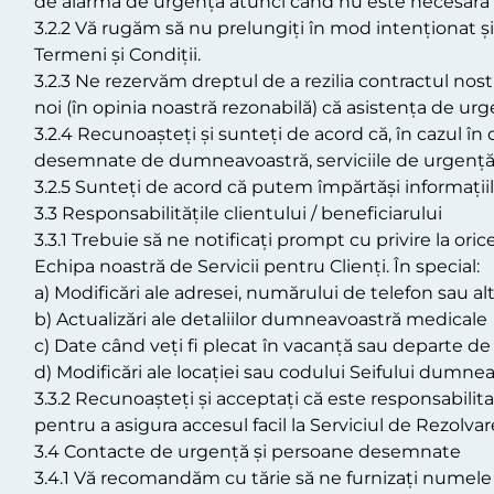
de alarmă de urgență atunci când nu este necesară 
3.2.2 Vă rugăm să nu prelungiți în mod intenționat și
Termeni și Condiții.
3.2.3 Ne rezervăm dreptul de a rezilia contractul no
noi (în opinia noastră rezonabilă) că asistența de ur
3.2.4 Recunoașteți și sunteți de acord că, în cazul 
desemnate de dumneavoastră, serviciile de urgență și
3.2.5 Sunteți de acord că putem împărtăși informațiil
3.3 Responsabilitățile clientului / beneficiarului
3.3.1 Trebuie să ne notificați prompt cu privire la or
Echipa noastră de Servicii pentru Clienți. În special:
a) Modificări ale adresei, numărului de telefon sau al
b) Actualizări ale detaliilor dumneavoastră medicale
c) Date când veți fi plecat în vacanță sau departe d
d) Modificări ale locației sau codului Seifului dumne
3.3.2 Recunoașteți și acceptați că este responsabili
pentru a asigura accesul facil la Serviciul de Rezolvar
3.4 Contacte de urgență și persoane desemnate
3.4.1 Vă recomandăm cu tărie să ne furnizați numele 