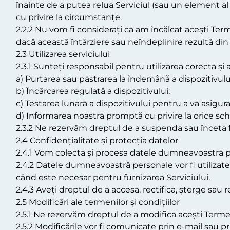
înainte de a putea relua Serviciul (sau un element al
cu privire la circumstanțe.
2.2.2 Nu vom fi considerați că am încălcat acești Term
dacă această întârziere sau neîndeplinire rezultă din
2.3 Utilizarea serviciului
2.3.1 Sunteți responsabil pentru utilizarea corectă și 
a) Purtarea sau păstrarea la îndemână a dispozitivulu
b) Încărcarea regulată a dispozitivului;
c) Testarea lunară a dispozitivului pentru a vă asigur
d) Informarea noastră promptă cu privire la orice sc
2.3.2 Ne rezervăm dreptul de a suspenda sau înceta fu
2.4 Confidențialitate și protecția datelor
2.4.1 Vom colecta și procesa datele dumneavoastră pe
2.4.2 Datele dumneavoastră personale vor fi utilizate d
când este necesar pentru furnizarea Serviciului.
2.4.3 Aveți dreptul de a accesa, rectifica, șterge sau
2.5 Modificări ale termenilor și condițiilor
2.5.1 Ne rezervăm dreptul de a modifica acești Termeni
2.5.2 Modificările vor fi comunicate prin e-mail sau p