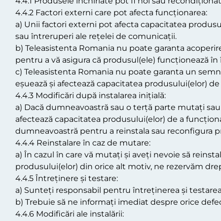
4.4.1 Produsele închiriate pot fi noi sau recondiționat
4.4.2 Factori externi care pot afecta funcționarea:
a) Unii factori externi pot afecta capacitatea produsul
sau întreruperi ale rețelei de comunicații.
b) Teleasistenta Romania nu poate garanta acoperirea
pentru a vă asigura că produsul(ele) funcționează în 
c) Teleasistenta Romania nu poate garanta un semnal 
eșuează și afectează capacitatea produsului(elor) de
4.4.3 Modificări după instalarea inițială:
a) Dacă dumneavoastră sau o terță parte mutați sau mo
afectează capacitatea produsului(elor) de a funcțion
dumneavoastră pentru a reinstala sau reconfigura pro
4.4.4 Reinstalare în caz de mutare:
a) În cazul în care vă mutați și aveți nevoie să reins
produsului(elor) din orice alt motiv, ne rezervăm drep
4.4.5 Întreținere și testare:
a) Sunteți responsabil pentru întreținerea și testare
b) Trebuie să ne informați imediat despre orice de
4.4.6 Modificări ale instalării: