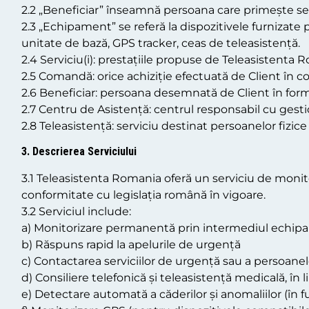
2.2 „Beneficiar” înseamnă persoana care primește serv
2.3 „Echipament” se referă la dispozitivele furnizate p
unitate de bază, GPS tracker, ceas de teleasistență.
2.4 Serviciu(i): prestațiile propuse de Teleasistenta 
2.5 Comandă: orice achiziție efectuată de Client în c
2.6 Beneficiar: persoana desemnată de Client în for
2.7 Centru de Asistență: centrul responsabil cu gestion
2.8 Teleasistență: serviciu destinat persoanelor fizi
3. Descrierea Serviciului
3.1 Teleasistenta Romania oferă un serviciu de monitor
conformitate cu legislația română în vigoare.
3.2 Serviciul include:
a) Monitorizare permanentă prin intermediul echipa
b) Răspuns rapid la apelurile de urgență
c) Contactarea serviciilor de urgență sau a persoan
d) Consiliere telefonică și teleasistență medicală, în
e) Detectare automată a căderilor și anomaliilor (în fu