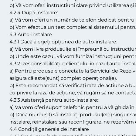
b) Vă vom oferi instrucțiuni clare privind utilizarea ș
4.2.4 După instalare:
a) Vă vom oferi un număr de telefon dedicat pentru a
b) Vom efectua un test complet al sistemului pentru
4.3 Auto-instalare
4.3.1 Dacă alegeți opțiunea de auto-instalare:
a) Vă vom livra produsul(ele) împreună cu instrucțiuni
b) Unde este cazul, vă vom furniza instrucțiuni pentr
4.3.2 Responsabilitățile clientului în cazul auto-instală
a) Pentru produsele conectate la Serviciul de Rezolva
asigura că este(sunt) complet operațional(e).
b) Este recomandat să verificați raza de acțiune a bu
cu privire la raza de acțiune, vă rugăm să ne contacta
4.3.3 Asistență pentru auto-instalare:
a) Vă vom oferi suport telefonic pentru a vă ghida în
b) Dacă nu reușiți să instalați produsul(ele) singur s
instalare, reinstalare sau reconfigurare, ne rezervăm 
4.4 Condiții generale de instalare