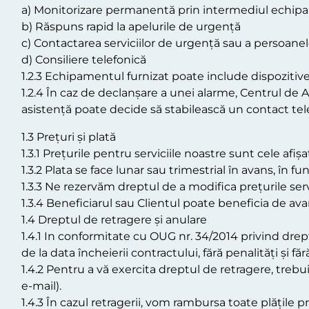
a) Monitorizare permanentă prin intermediul echipa
b) Răspuns rapid la apelurile de urgență
c) Contactarea serviciilor de urgență sau a persoan
d) Consiliere telefonică
1.2.3 Echipamentul furnizat poate include dispozitiv
1.2.4 În caz de declanșare a unei alarme, Centrul de 
asistență poate decide să stabilească un contact tele
1.3 Prețuri și plată
1.3.1 Prețurile pentru serviciile noastre sunt cele a
1.3.2 Plata se face lunar sau trimestrial în avans, în f
1.3.3 Ne rezervăm dreptul de a modifica prețurile servic
1.3.4 Beneficiarul sau Clientul poate beneficia de avan
1.4 Dreptul de retragere și anulare
1.4.1 In conformitate cu OUG nr. 34/2014 privind drept
de la data încheierii contractului, fără penalități și f
1.4.2 Pentru a vă exercita dreptul de retragere, treb
e-mail).
1.4.3 În cazul retragerii, vom rambursa toate plățile p