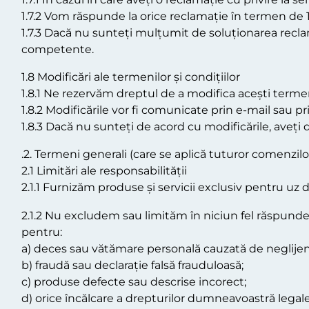
1.7.2 Vom răspunde la orice reclamație în termen de 14
1.7.3 Dacă nu sunteți mulțumit de soluționarea reclam
competente.
1.8 Modificări ale termenilor și condițiilor
1.8.1 Ne rezervăm dreptul de a modifica acești termeni
1.8.2 Modificările vor fi comunicate prin e-mail sau pr
1.8.3 Dacă nu sunteți de acord cu modificările, aveți d
.2. Termeni generali (care se aplică tuturor comenzilo
2.1 Limitări ale responsabilității
2.1.1 Furnizăm produse și servicii exclusiv pentru uz 
2.1.2 Nu excludem sau limităm în niciun fel răspunde
pentru:
a) deces sau vătămare personală cauzată de neglijen
b) fraudă sau declarație falsă frauduloasă;
c) produse defecte sau descrise incorect;
d) orice încălcare a drepturilor dumneavoastră legale 