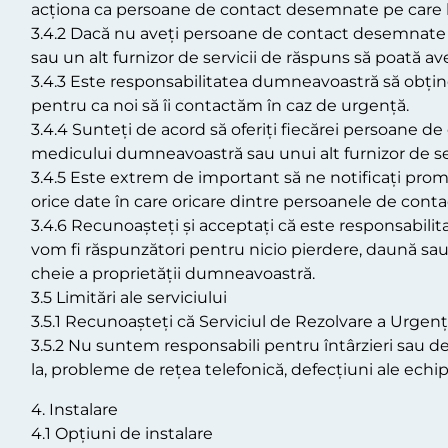
acționa ca persoane de contact desemnate pe care le
3.4.2 Dacă nu aveți persoane de contact desemnate l
sau un alt furnizor de servicii de răspuns să poată a
3.4.3 Este responsabilitatea dumneavoastră să obțin
pentru ca noi să îi contactăm în caz de urgență.
3.4.4 Sunteți de acord să oferiți fiecărei persoane d
medicului dumneavoastră sau unui alt furnizor de ser
3.4.5 Este extrem de important să ne notificați prompt
orice date în care oricare dintre persoanele de conta
3.4.6 Recunoașteți și acceptați că este responsabi
vom fi răspunzători pentru nicio pierdere, daună sa
cheie a proprietății dumneavoastră.
3.5 Limitări ale serviciului
3.5.1 Recunoașteți că Serviciul de Rezolvare a Urgenț
3.5.2 Nu suntem responsabili pentru întârzieri sau def
la, probleme de rețea telefonică, defecțiuni ale ec
4. Instalare
4.1 Opțiuni de instalare