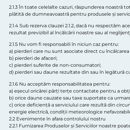
2.1.3 În toate celelalte cazuri, răspunderea noastră 
plătită de dumneavoastră pentru produsele și servicii
2.1.4 Sub rezerva clauzei 2.1.2, dacă nu respectăm a
rezultat previzibil al încălcării noastre sau al negli
2.1.5 Nu vom fi responsabili în niciun caz pentru:
a) pierderi care nu sunt asociate direct cu încălcare
b) pierderi de afaceri;
c) pierderi suferite de non-consumatori;
d) pierderi sau daune rezultate din sau în legătură cu 
2.1.6 Nu acceptăm responsabilitatea pentru:
a) eșecul oricărei părți terțe contactate pentru a obț
b) orice daune cauzate sau taxe suportate ca urmare a
c) orice deficiență a serviciului care rezultă din circ
energie electrică, condiții meteorologice nefavorabil
2.2 Evenimente în afara controlului nostru
2.2.1 Furnizarea Produselor și Serviciilor noastre poat