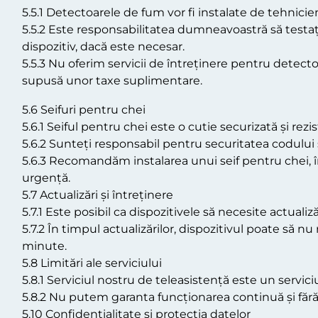
5.5.1 Detectoarele de fum vor fi instalate de tehnicie
5.5.2 Este responsabilitatea dumneavoastră să testați
dispozitiv, dacă este necesar.
5.5.3 Nu oferim servicii de întreținere pentru detect
supusă unor taxe suplimentare.
5.6 Seifuri pentru chei
5.6.1 Seiful pentru chei este o cutie securizată și re
5.6.2 Sunteți responsabil pentru securitatea codului 
5.6.3 Recomandăm instalarea unui seif pentru chei, î
urgență.
5.7 Actualizări și întreținere
5.7.1 Este posibil ca dispozitivele să necesite actuali
5.7.2 În timpul actualizărilor, dispozitivul poate să
minute.
5.8 Limitări ale serviciului
5.8.1 Serviciul nostru de teleasistență este un servic
5.8.2 Nu putem garanta funcționarea continuă și fără e
5.10 Confidențialitate și protecția datelor