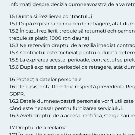
informați despre decizia dumneavoastră de a vă retr
1.5 Durata si Rezilierea contractului
1.5.1 După expirarea perioadei de retragere, atât dumn
1.5.2 În cazul rezilierii, trebuie să returnați echipam
trebuie sa platiti 1000 ron daune)
1.5.3 Ne rezervăm dreptul de a rezilia imediat contractu
1.5.4 Contractul este încheiat pentru o durată determ
1.5.5 La expirarea acestei perioade, contractul se pr
1.5.6 După expirarea perioadei de retragere, atât dumn
1.6 Protecția datelor personale
1.6.1 Teleasistența România respectă prevederile Reg
GDPR.
1.6.2 Datele dumneavoastră personale vor fi utilizate do
când este necesar pentru furnizarea serviciului.
1.6.3 Aveți dreptul de a accesa, rectifica, șterge sau
1.7 Dreptul de a reclama
1.7.1 În cazul în care aveți o reclamație cu privire la