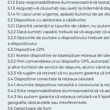
5.1.2 Este responsabilitatea dumneavoastră să testați
5.1.3 Asigurați-vă că purtați sau aveți la îndemână d
5.1.4 În cazul unei urgențe, apăsați butonul de pe di
5.2 Dispozitive cu detectare a căzăturilor
5.2.1 Datorită varietății și tipurilor de căderi, nu pu
5.2.2 Dacă sunteți capabil, trebuie să vă asigurați că
5.2.3 Opțiunile de purtare a dispozitivului trebuie s
a dispozitivului.
5.3 Dispozitive GPS
5.3.1 Aceste dispozitive se bazează pe rețeaua de sat
5.3.2 Prin comandarea unui dispozitiv GPS, autoriza
și altor furnizori de servicii de răspuns, atunci când 
5.3.3 Vă rugăm să rețineți că nu putem garanta că inf
5.4 Dispozitive conectate la rețeaua celulară
5.4.1 Anumite dispozitive necesită o conexiune la re
5.4.2 Este responsabilitatea dumneavoastră să vă asigur
5.4.3 Nu putem garanta că rețeaua celulară va fi lipsi
geografia, obstacolele sau interferențele.
5.5 Detectoare de fum