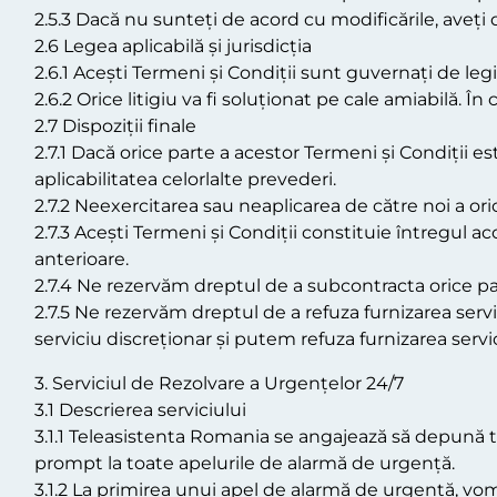
2.5.3 Dacă nu sunteți de acord cu modificările, aveți d
2.6 Legea aplicabilă și jurisdicția
2.6.1 Acești Termeni și Condiții sunt guvernați de leg
2.6.2 Orice litigiu va fi soluționat pe cale amiabilă. 
2.7 Dispoziții finale
2.7.1 Dacă orice parte a acestor Termeni și Condiții est
aplicabilitatea celorlalte prevederi.
2.7.2 Neexercitarea sau neaplicarea de către noi a or
2.7.3 Acești Termeni și Condiții constituie întregul ac
anterioare.
2.7.4 Ne rezervăm dreptul de a subcontracta orice parte
2.7.5 Ne rezervăm dreptul de a refuza furnizarea servi
serviciu discreționar și putem refuza furnizarea serv
3. Serviciul de Rezolvare a Urgențelor 24/7
3.1 Descrierea serviciului
3.1.1 Teleasistenta Romania se angajează să depună to
prompt la toate apelurile de alarmă de urgență.
3.1.2 La primirea unui apel de alarmă de urgență, vom 