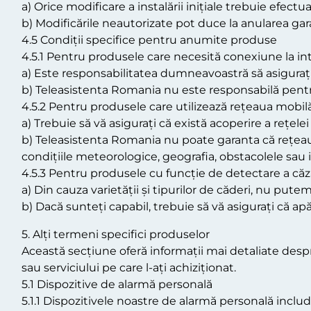
a) Orice modificare a instalării inițiale trebuie efect
b) Modificările neautorizate pot duce la anularea gara
4.5 Condiții specifice pentru anumite produse
4.5.1 Pentru produsele care necesită conexiune la in
a) Este responsabilitatea dumneavoastră să asigurați 
b) Teleasistenta Romania nu este responsabilă pentru
4.5.2 Pentru produsele care utilizează rețeaua mobilă
a) Trebuie să vă asigurați că există acoperire a rețelei
b) Teleasistenta Romania nu poate garanta că rețeaua 
condițiile meteorologice, geografia, obstacolele sau 
4.5.3 Pentru produsele cu funcție de detectare a căză
a) Din cauza varietății și tipurilor de căderi, nu pute
b) Dacă sunteți capabil, trebuie să vă asigurați că ap
5. Alți termeni specifici produselor
Această secțiune oferă informații mai detaliate despr
sau serviciului pe care l-ați achiziționat.
5.1 Dispozitive de alarmă personală
5.1.1 Dispozitivele noastre de alarmă personală inclu