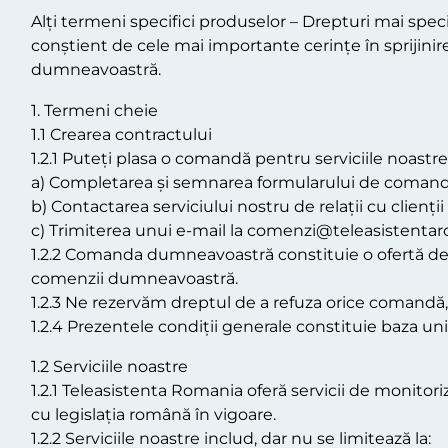
Alți termeni specifici produselor – Drepturi mai spec
conștient de cele mai importante cerințe în sprijinir
dumneavoastră.
1. Termeni cheie
1.1 Crearea contractului
1.2.1 Puteți plasa o comandă pentru serviciile noastre
a) Completarea și semnarea formularului de comand
b) Contactarea serviciului nostru de relații cu clienț
c) Trimiterea unui e-mail la comenzi@teleasistentar
1.2.2 Comanda dumneavoastră constituie o ofertă de a 
comenzii dumneavoastră.
1.2.3 Ne rezervăm dreptul de a refuza orice comandă, 
1.2.4 Prezentele condiții generale constituie baza uni
1.2 Serviciile noastre
1.2.1 Teleasistenta Romania oferă servicii de monitori
cu legislația română în vigoare.
1.2.2 Serviciile noastre includ, dar nu se limitează la: