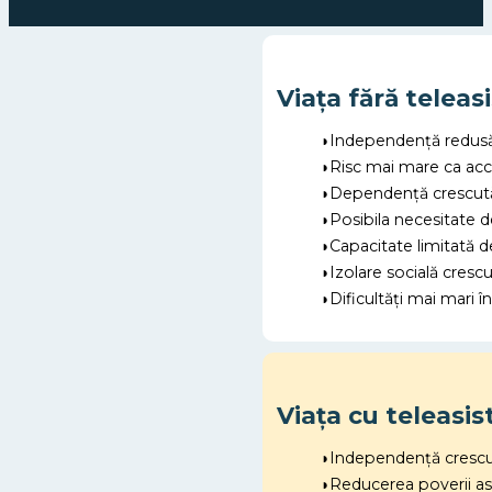
Viața fără teleas
◗Independență redusă p
◗Risc mai mare ca acc
◗Dependență crescută d
◗Posibila necesitate d
◗Capacitate limitată d
◗Izolare socială cresc
◗Dificultăți mai mari î
Viața cu teleasis
◗Independență crescută
◗Reducerea poverii asup