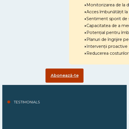
◗Monitorizarea de la d
◗
Acces îmbunătățit la 
◗Sentiment sporit de s
◗Capacitatea de a men
◗Potențial pentru îmbună
◗Planuri de îngrijire p
◗Intervenții proactive
◗Reducerea costurilor d
Abonează-te
TESTIMONIALS