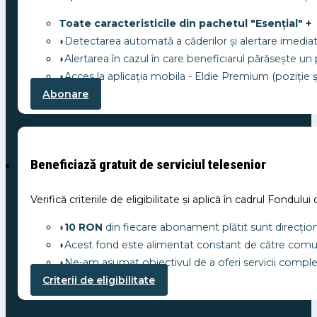
Toate caracteristicile din pachetul "Esențial" +
◗Detectarea automată a căderilor și alertare imedia
◗Alertarea în cazul în care beneficiarul părăsește un
◗Acces la aplicația mobila - Eldie Premium (poziție și
Abonare
Beneficiază gratuit de serviciul telesenior
Verifică criteriile de eligibilitate și aplică în cadrul Fondulu
◗
10 RON
din fiecare abonament plătit sunt direcțion
◗Acest fond este alimentat constant de către comunita
◗Ne-am asumat obiectivul de a oferi servicii complete 
Criterii de eligibilitate