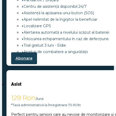
◗Pandantiv / Brățară
◗Centru de asistență disponibil 24/7
◗Asistență la apăsarea unui buton (SOS)
◗Apel nelimitat de la îngrijitor la beneficiar
◗Localizare GPS
◗Alertarea automată a nivelului scăzut al bateriei
◗Înlocuirea echipamentului în caz de defecțiune
◗Trial gratuit 3 luni - Eldie
◗Apeluri de combatere a singurătății
Abonare
Asist
129 Ron
/lună
*Taxă administrativă la înregistrare 70 RON
Perfect pentru seniorii care au nevoie de monitorizare și s