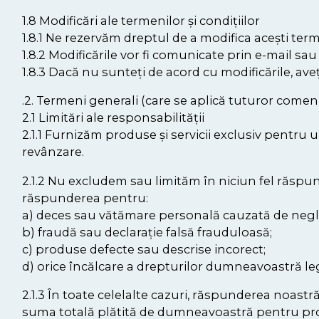
1.8 Modificări ale termenilor și condițiilor
1.8.1 Ne rezervăm dreptul de a modifica acești terme
1.8.2 Modificările vor fi comunicate prin e-mail sau
1.8.3 Dacă nu sunteți de acord cu modificările, aveț
.2. Termeni generali (care se aplică tuturor comenz
2.1 Limitări ale responsabilității
2.1.1 Furnizăm produse și servicii exclusiv pentru 
revânzare.
2.1.2 Nu excludem sau limităm în niciun fel răspun
răspunderea pentru:
a) deces sau vătămare personală cauzată de negli
b) fraudă sau declarație falsă frauduloasă;
c) produse defecte sau descrise incorect;
d) orice încălcare a drepturilor dumneavoastră lega
2.1.3 În toate celelalte cazuri, răspunderea noast
suma totală plătită de dumneavoastră pentru produs