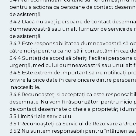
pentru a acționa ca persoane de contact desemnat
de asistență.
3.4.2 Dacă nu aveți persoane de contact desemnate 
dumneavoastră sau un alt furnizor de servicii de 
de asistență.
3.4.3 Este responsabilitatea dumneavoastră să o
către noi și pentru ca noi să îi contactăm în caz d
3.4.4 Sunteți de acord să oferiți fiecărei persoan
urgență, medicului dumneavoastră sau unui alt fur
3.4.5 Este extrem de important să ne notificați pro
privire la orice date în care oricare dintre perso
inaccesibile.
3.4.6 Recunoașteți și acceptați că este responsa
desemnate. Nu vom fi răspunzători pentru nicio p
de contact desemnate o cheie a proprietății dum
3.5 Limitări ale serviciului
3.5.1 Recunoașteți că Serviciul de Rezolvare a Urge
3.5.2 Nu suntem responsabili pentru întârzieri sau