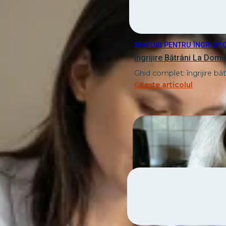
SFATURI PENTRU ÎNGRIJIT
Îngrijire Bătrâni La Domic
Ghid complet: îngrijire băt
Citește articolul