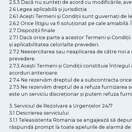
2.5.3 Dacă nu sunteți de acord cu modificările, aveț
2.6 Legea aplicabilă și jurisdicția
2.6.1 Acești Termeni și Condiții sunt guvernați de l
2.6.2 Orice litigiu va fi soluționat pe cale amiabil
2.7 Dispoziții finale
2.7.1 Dacă orice parte a acestor Termeni și Condiții
și aplicabilitatea celorlalte prevederi.
2.7.2 Neexercitarea sau neaplicarea de către noi a 
prevedere.
2.7.3 Acești Termeni și Condiții constituie întregul
acorduri anterioare.
2.7.4 Ne rezervăm dreptul de a subcontracta orice pa
2.7.5 Ne rezervăm dreptul de a refuza furnizarea se
este un serviciu discreționar și putem refuza furn
3. Serviciul de Rezolvare a Urgențelor 24/7
3.1 Descrierea serviciului
3.1.1 Teleasistenta Romania se angajează să depună 
răspundă prompt la toate apelurile de alarmă de