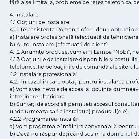
fără a se limita la, probleme de rețea telefonică,
4. Instalare
4.1 Opțiuni de instalare
4.1.1 Teleasistenta Romania oferă două opțiuni de
a) Instalare profesională (efectuată de tehnicienii 
b) Auto-instalare (efectuată de client)
4.1.2 Anumite produse, cum ar fi Lampa “Nobi”, nec
4.1.3 Opțiunile de instalare disponibile și costuril
telefonice, fie pe paginile de comandă ale site-ul
4.2 Instalare profesională
4.2.1 În cazul în care optați pentru instalarea prof
a) Vom avea nevoie de acces la locuința dumneavo
întreținere ulterioară.
b) Sunteți de acord să permiteți accesul consultanț
unde urmează să fie instalat(e) produsul(ele).
4.2.2 Programarea instalării:
a) Vom programa o întâlnire convenabilă pentru ins
b) Dacă nu răspundeți când sosim la domiciliul d