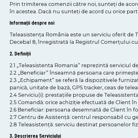
Prin trimiterea comenzii către noi, sunteți de acord
în acestea. Dacă nu sunteți de acord cu orice parte
Informații despre noi
Teleasistența România este un serviciu oferit de
Decebal 8, înregistrată la Registrul Comerțului c
2. Definiții
2.1 „Teleasistenta Romania” reprezintă serviciul
2.2 „Beneficiar” înseamnă persoana care primește s
2.3 „Echipament” se referă la dispozitivele furniza
panică, unitate de bază, GPS tracker, ceas de telea
2.4 Serviciu(i): prestațiile propuse de Teleasisten
2.5 Comandă: orice achiziție efectuată de Client î
2.6 Beneficiar: persoana desemnată de Client în 
2.7 Centru de Asistență: centrul responsabil cu ges
2.8 Teleasistență: serviciu destinat persoanelor f
3. Descrierea Serviciului