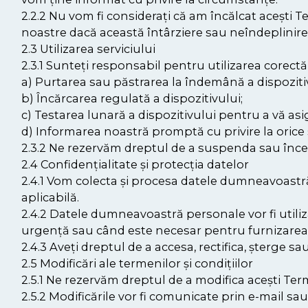
2.2.2 Nu vom fi considerați că am încălcat acești T
noastre dacă această întârziere sau neîndeplinire
2.3 Utilizarea serviciului
2.3.1 Sunteți responsabil pentru utilizarea corectă 
a) Purtarea sau păstrarea la îndemână a dispozitiv
b) Încărcarea regulată a dispozitivului;
c) Testarea lunară a dispozitivului pentru a vă as
d) Informarea noastră promptă cu privire la orice
2.3.2 Ne rezervăm dreptul de a suspenda sau înceta
2.4 Confidențialitate și protecția datelor
2.4.1 Vom colecta și procesa datele dumneavoastr
aplicabilă.
2.4.2 Datele dumneavoastră personale vor fi utilizate
urgență sau când este necesar pentru furnizarea S
2.4.3 Aveți dreptul de a accesa, rectifica, șterge 
2.5 Modificări ale termenilor și condițiilor
2.5.1 Ne rezervăm dreptul de a modifica acești Term
2.5.2 Modificările vor fi comunicate prin e-mail sa