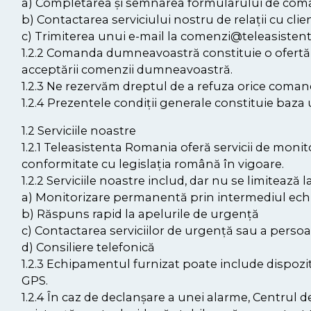
a) Completarea și semnarea formularului de com
b) Contactarea serviciului nostru de relații cu cli
c) Trimiterea unui e-mail la comenzi@teleasisten
1.2.2 Comanda dumneavoastră constituie o ofertă de
acceptării comenzii dumneavoastră.
1.2.3 Ne rezervăm dreptul de a refuza orice comand
1.2.4 Prezentele condiții generale constituie baza 
1.2 Serviciile noastre
1.2.1 Teleasistenta Romania oferă servicii de monit
conformitate cu legislația română în vigoare.
1.2.2 Serviciile noastre includ, dar nu se limitează la
a) Monitorizare permanentă prin intermediul ech
b) Răspuns rapid la apelurile de urgență
c) Contactarea serviciilor de urgență sau a pers
d) Consiliere telefonică
1.2.3 Echipamentul furnizat poate include dispozi
GPS.
1.2.4 În caz de declanșare a unei alarme, Centrul 