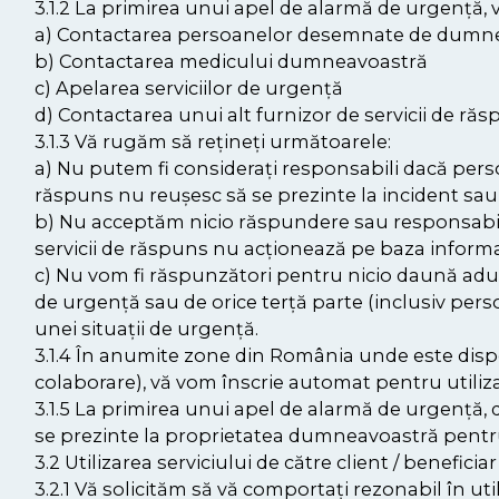
3.1.2 La primirea unui apel de alarmă de urgență, v
a) Contactarea persoanelor desemnate de dumnea
b) Contactarea medicului dumneavoastră
c) Apelarea serviciilor de urgență
d) Contactarea unui alt furnizor de servicii de ră
3.1.3 Vă rugăm să rețineți următoarele:
a) Nu putem fi considerați responsabili dacă pers
răspuns nu reușesc să se prezinte la incident sau 
b) Nu acceptăm nicio răspundere sau responsabil
servicii de răspuns nu acționează pe baza informaț
c) Nu vom fi răspunzători pentru nicio daună adusă
de urgență sau de orice terță parte (inclusiv per
unei situații de urgență.
3.1.4 În anumite zone din România unde este dispo
colaborare), vă vom înscrie automat pentru utiliza
3.1.5 La primirea unui apel de alarmă de urgență, 
se prezinte la proprietatea dumneavoastră pentru 
3.2 Utilizarea serviciului de către client / beneficiar
3.2.1 Vă solicităm să vă comportați rezonabil în ut