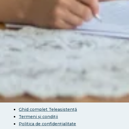
Alba, Ocna Mures, str. Malinului, Bl. 65, Etaj 1, Ap. 3
+40 735 567 857
office@teleasistentaromania.ro
Link-Uri Rapide
Acasă
Servicii
Pachetul Esential
Pachetul Asist
Contact
Pagini Utile
Ghid complet Teleasistență
Termeni și condiții
Politica de confidențialitate