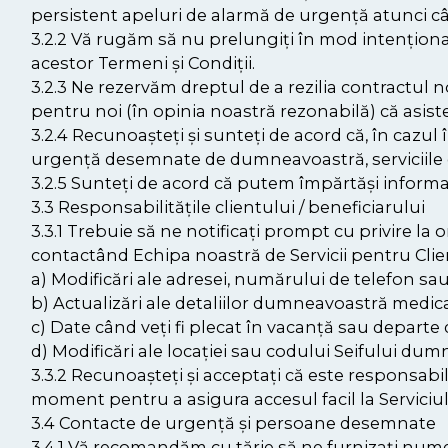
persistent apeluri de alarmă de urgență atunci c
3.2.2 Vă rugăm să nu prelungiți în mod intenționat
acestor Termeni și Condiții.
3.2.3 Ne rezervăm dreptul de a rezilia contractul
pentru noi (în opinia noastră rezonabilă) că asis
3.2.4 Recunoașteți și sunteți de acord că, în caz
urgență desemnate de dumneavoastră, serviciile de
3.2.5 Sunteți de acord că putem împărtăși informaț
3.3 Responsabilitățile clientului / beneficiarului
3.3.1 Trebuie să ne notificați prompt cu privire la
contactând Echipa noastră de Servicii pentru Clienț
a) Modificări ale adresei, numărului de telefon sau
b) Actualizări ale detaliilor dumneavoastră medic
c) Date când veți fi plecat în vacanță sau depart
d) Modificări ale locației sau codului Seifului du
3.3.2 Recunoașteți și acceptați că este responsabi
moment pentru a asigura accesul facil la Serviciul
3.4 Contacte de urgență și persoane desemnate
3.4.1 Vă recomandăm cu tărie să ne furnizați numel