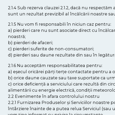
2.1.4 Sub rezerva clauzei 2.1.2, dacă nu respectă
sunt un rezultat previzibil al încălcării noastre 
2.1.5 Nu vom fi responsabili în niciun caz pentru:
a) pierderi care nu sunt asociate direct cu încălc
noastră;
b) pierderi de afaceri;
c) pierderi suferite de non-consumatori;
d) pierderi sau daune rezultate din sau în legătură 
2.1.6 Nu acceptăm responsabilitatea pentru:
a) eșecul oricărei părți terțe contactate pentru a 
b) orice daune cauzate sau taxe suportate ca urmar
c) orice deficiență a serviciului care rezultă din c
alimentării cu energie electrică, condiții meteorol
2.2 Evenimente în afara controlului nostru
2.2.1 Furnizarea Produselor și Serviciilor noastre p
întârziere înainte de a putea relua Serviciul (sau
vom ține informat cu privire la circumstanțe.