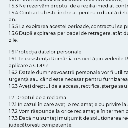
1.5.3 Ne rezervăm dreptul de a rezilia imediat contra
1.5.4 Contractul este încheiat pentru o durată dete
an.
1.5.5 La expirarea acestei perioade, contractul se
1.5.6 După expirarea perioadei de retragere, atât d
zile.
1.6 Protecția datelor personale
1.6.1 Teleasistența România respectă prevederile 
aplicare a GDPR.
1.6.2 Datele dumneavoastră personale vor fi utilizate
urgență sau când este necesar pentru furnizarea s
1.6.3 Aveți dreptul de a accesa, rectifica, șterge 
1.7 Dreptul de a reclama
1.7.1 În cazul în care aveți o reclamație cu privire
1.7.2 Vom răspunde la orice reclamație în termen de
1.7.3 Dacă nu sunteți mulțumit de soluționarea re
judecătorești competente.