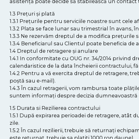
asistență poate decide să stabilească un contact t
1.3 Prețuri și plată
1.3.1 Prețurile pentru serviciile noastre sunt cel
1.3.2 Plata se face lunar sau trimestrial în avans, 
1.3.3 Ne rezervăm dreptul de a modifica prețurile ser
1.3.4 Beneficiarul sau Clientul poate beneficia de a
1.4 Dreptul de retragere și anulare
1.4.1 In conformitate cu OUG nr. 34/2014 privind dr
calendaristice de la data încheierii contractului, f
1.4.2 Pentru a vă exercita dreptul de retragere, t
poștă sau e-mail).
1.4.3 În cazul retragerii, vom rambursa toate plățile
suntem informați despre decizia dumneavoastră de
1.5 Durata si Rezilierea contractului
1.5.1 După expirarea perioadei de retragere, atât d
zile.
1.5.2 În cazul rezilierii, trebuie să returnați echi
este returnat, trebuie sa platiti 1000 ron daune)