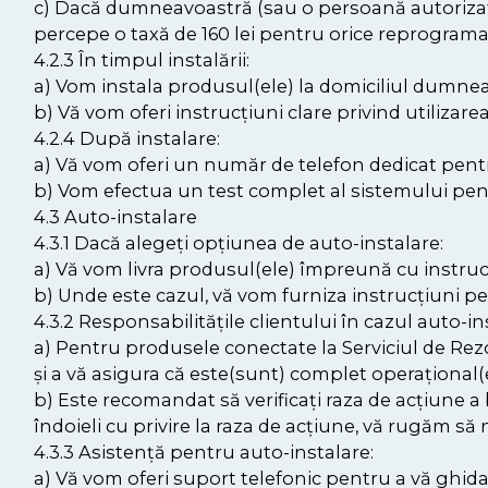
c) Dacă dumneavoastră (sau o persoană autorizată
percepe o taxă de 160 lei pentru orice reprogramare
4.2.3 În timpul instalării:
a) Vom instala produsul(ele) la domiciliul dumnea
b) Vă vom oferi instrucțiuni clare privind utilizar
4.2.4 După instalare:
a) Vă vom oferi un număr de telefon dedicat pentr
b) Vom efectua un test complet al sistemului pen
4.3 Auto-instalare
4.3.1 Dacă alegeți opțiunea de auto-instalare:
a) Vă vom livra produsul(ele) împreună cu instrucți
b) Unde este cazul, vă vom furniza instrucțiuni pe
4.3.2 Responsabilitățile clientului în cazul auto-ins
a) Pentru produsele conectate la Serviciul de Rezo
și a vă asigura că este(sunt) complet operațional(e
b) Este recomandat să verificați raza de acțiune a
îndoieli cu privire la raza de acțiune, vă rugăm să 
4.3.3 Asistență pentru auto-instalare:
a) Vă vom oferi suport telefonic pentru a vă ghida