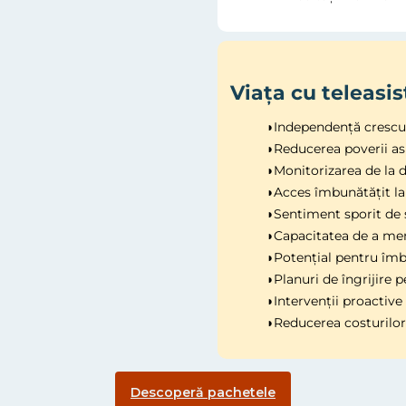
Viața cu teleasis
◗Independență crescut
◗Reducerea poverii asu
◗Monitorizarea de la d
◗
Acces îmbunătățit la
◗Sentiment sporit de s
◗Capacitatea de a men
◗Potențial pentru îmbun
◗Planuri de îngrijire 
◗Intervenții proactive
◗Reducerea costurilor 
Descoperă pachetele