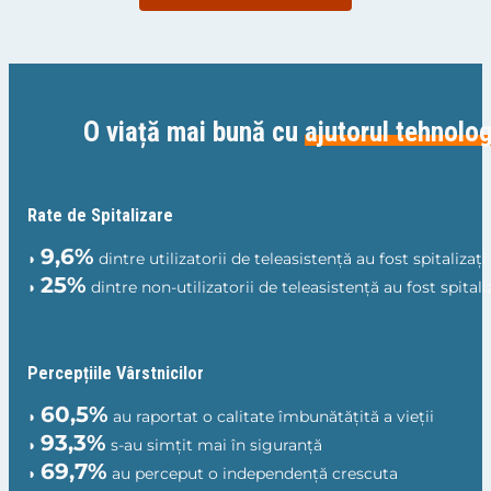
O viață mai bună cu
ajutorul tehnolog
Rate de Spitalizare
9,6%
◗
dintre utilizatorii de teleasistență au fost spitalizați
25%
◗
dintre non-utilizatorii de teleasistență au fost spitali
Percepțiile
Vârstnicilor
60,5%
◗
au raportat o calitate îmbunătățită a vieții
93,3%
◗
s-au simțit mai în siguranță
69,7%
◗
au perceput o independență crescuta