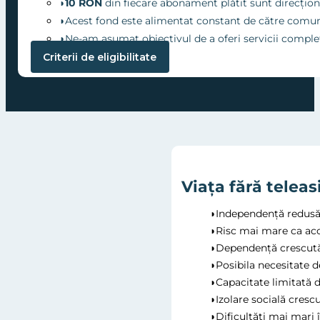
◗
10 RON
din fiecare abonament plătit sunt direcțion
◗Acest fond este alimentat constant de către comunita
◗Ne-am asumat obiectivul de a oferi servicii complete 
Criterii de eligibilitate
Viața fără teleas
◗Independență redusă p
◗Risc mai mare ca acc
◗Dependență crescută d
◗Posibila necesitate d
◗Capacitate limitată d
◗Izolare socială cresc
◗Dificultăți mai mari î