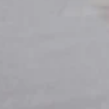
probabil să fie demență. Când începe să lovească r
3) Uitarea normală: cum arată, de obicei
Exemple frecvente de uitare „de vârstă”:
uiți un nume, dar îți revine mai târziu;
cauți ochelarii/telefonul, dar îi găsești după ce
intri într-o cameră și uiți de ce ai intrat (și îț
ai nevoie de liste/notes mai des ca înainte, dar
Tiparul aici:
uitarea e ocazională, îți dai seama că ai
4) Semne timpurii de demență: ce e diferit (și mai ales, ce s
În stadiile timpurii, semnele nu sunt doar „uitare”