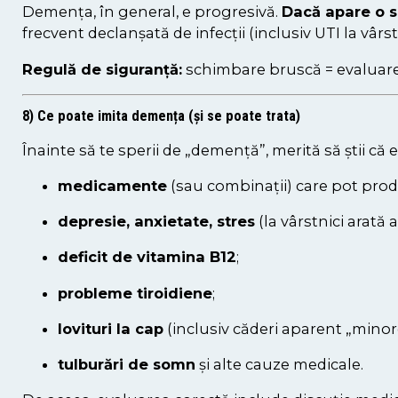
Demența, în general, e progresivă.
Dacă apare o 
frecvent declanșată de infecții (inclusiv UTI la vâ
Regulă de siguranță:
schimbare bruscă = evaluare
8) Ce poate imita demența (și se poate trata)
Înainte să te sperii de „demență”, merită să știi c
medicamente
(sau combinații) care pot prod
depresie, anxietate, stres
(la vârstnici arată a
deficit de vitamina B12
;
probleme tiroidiene
;
lovituri la cap
(inclusiv căderi aparent „minor
tulburări de somn
și alte cauze medicale.