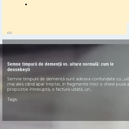
Semne timpurii de demență vs. uitare normală: cum le
deosebești
Semne timpurii de demență sunt adesea confundate cu „uit
mai ales când apar treptat, în fragmente mici: o cheie pusă a
propoziție întreruptă, o factură uitată, un…
Tags:
/
/
Acasă
Sănătate și Bunăstare
Semne timpurii de demență vs.