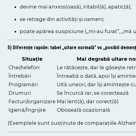
devine mai anxios(oasă), iritabil(ă), apatic(ă);
se retrage din activități și oameni;
poate apărea suspiciune („mi-au furat”, „mă 
5) Diferențe rapide: tabel „uitare normală” vs „posibil demen
Situație
Mai degrabă uitare n
Chei/telefon
Le rătăcește, dar le găsește ret
Întrebări
Întreabă o dată, apoi își aminte
Programări
Uită uneori, dar își amintește 
Drumuri
Se încurcă rar, se corectează
Facturi/organizare
Mai lent(ă), dar corect(ă)
Igienă/îngrijire
Oboseală ocazională
(Exemplele sunt susținute de comparațiile Alzheim