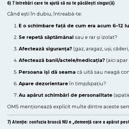
6) 7 întrebări care te ajută să nu te păcălești singur(ă)
Când ești în dubiu, întreabă-te:
E o schimbare față de cum era acum 6–12 lu
Se repetă săptămânal
sau e rar și izolat?
Afectează siguranța?
(gaz, aragaz, uși, căderi,
Afectează banii/actele/medicația?
(aici apar
Persoana își dă seama
că uită sau neagă com
Apare dezorientare
în timp/spațiu?
Au apărut schimbări de personalitate
(apatie
OMS menționează explicit multe dintre aceste semne (
7) Atenție: confuzia bruscă NU e „demență care a apărut pes