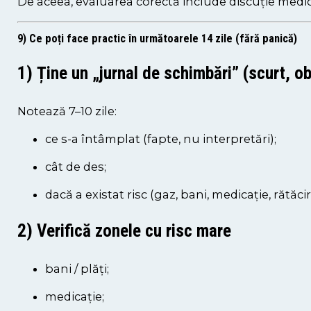
De aceea, evaluarea corectă include discuție medicală
9) Ce poți face practic în următoarele 14 zile (fără panică)
1) Ține un „jurnal de schimbări” (scurt, ob
Notează 7–10 zile:
ce s-a întâmplat (fapte, nu interpretări);
cât de des;
dacă a existat risc (gaz, bani, medicație, rătăcir
2) Verifică zonele cu risc mare
bani / plăți;
medicație;