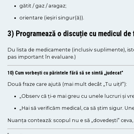
gătit / gaz / aragaz;
orientare (ieșiri singur(ă)).
3) Programează o discuție cu medicul de 
Du lista de medicamente (inclusiv suplimente), istor
pas important în evaluare.)
10) Cum vorbești cu părintele fără să se simtă „judecat”
Două fraze care ajută (mai mult decât „Tu uiți!”):
„Observ că ți-e mai greu cu unele lucruri și vre
„Hai să verificăm medical, ca să știm sigur. Un
Nuanța contează: scopul nu e să „dovedești” ceva, 