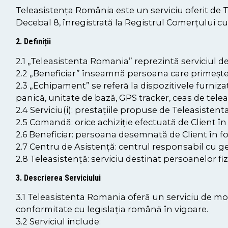
Teleasistența România este un serviciu oferit de
Decebal 8, înregistrată la Registrul Comerțului c
2. Definiții
2.1 „Teleasistenta Romania” reprezintă serviciul
2.2 „Beneficiar” înseamnă persoana care primește s
2.3 „Echipament” se referă la dispozitivele furniza
panică, unitate de bază, GPS tracker, ceas de telea
2.4 Serviciu(i): prestațiile propuse de Teleasisten
2.5 Comandă: orice achiziție efectuată de Client î
2.6 Beneficiar: persoana desemnată de Client în 
2.7 Centru de Asistență: centrul responsabil cu ges
2.8 Teleasistență: serviciu destinat persoanelor f
3. Descrierea Serviciului
3.1 Teleasistenta Romania oferă un serviciu de moni
conformitate cu legislația română în vigoare.
3.2 Serviciul include: